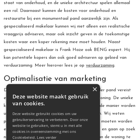
staat van onderhoud, en de unieke architectuur spelen allemaal
een rol. Daarnaast kunnen de kosten voor onderhoud en
restauratie bij een monumentaal pand aanzienlijk zijn. Als
gespecialiseerd makelaar kunnen wij niet alleen een realistische
vraagprijs adviseren, maar ook inzicht geven in de toekomstige
kosten waar een koper rekening mee moet houden. Naast
gespecialiseerd makelaar is Frank Haze ook BENG expert. Hij
kan potentiële kopers dan ook goed adviseren op gebied van
verduurzaming: Meer hierover lees je op
verduurzaming
.
Optimalisatie van marketing
×
De presentatie van een monumentaal of bijzonder pand vereist
Deze website maakt gebruik
een andere aanpak dan die van een standaardwoning. De unieke
van cookies.
kenmerken van het pand moeten op een passende manier worden
uitgelicht om de juiste doelgroep aan te spreken. Wij weten
Deze website gebruikt cookies om uw
gebruikerservaring te verbeteren. Door onze
precies welke aspecten van het pand benadrukt moeten worden
website te gebruiken, stemt u in met alle
en maken gebruik van high-end fotografie, video en gaan op zoek
cookies in overeenstemming met ons
naar historische documentatie om de uniciteit van de woning te
Cookiebeleid.
Lees verder