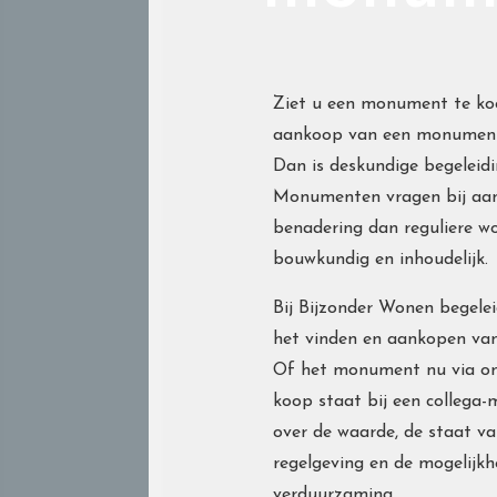
Ziet u een monument te ko
aankoop van een monumen
Dan is deskundige begeleidi
Monumenten vragen bij aa
benadering dan reguliere wo
bouwkundig en inhoudelijk.
Bij Bijzonder Wonen begeleid
het vinden en aankopen v
Of het monument nu via on
koop staat bij een collega-
over de waarde, de staat v
regelgeving en de mogelijk
verduurzaming.