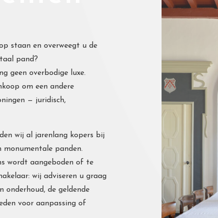
op staan en overweegt u de
taal pand?
ng geen overbodige luxe.
nkoop om een andere
ningen — juridisch,
en wij al jarenlang kopers bij
an monumentale panden.
s wordt aangeboden of te
makelaar: wij adviseren u graag
an onderhoud, de geldende
heden voor aanpassing of