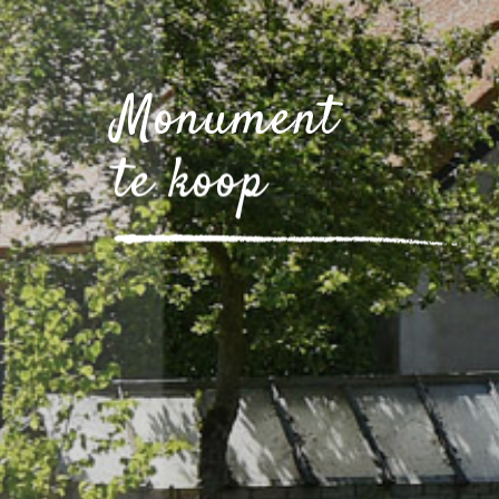
Monument
te koop