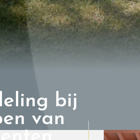
eling bij
pen van
enten