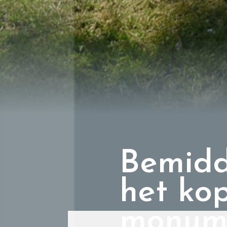
Bemidd
het ko
monum