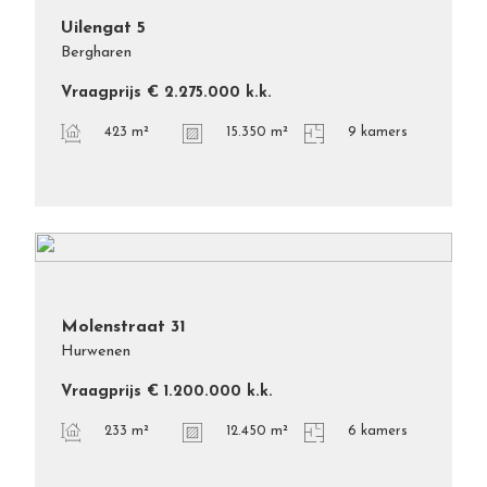
Uilengat
5
Bergharen
Vraagprijs
€ 2.275.000
k.k.
423 m²
15.350 m²
9 kamers
Molenstraat
31
Hurwenen
Vraagprijs
€ 1.200.000
k.k.
233 m²
12.450 m²
6 kamers