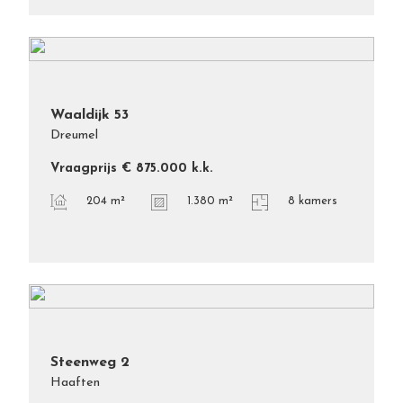
Waaldijk
53
Dreumel
Vraagprijs
€ 875.000
k.k.
204 m²
1.380 m²
8 kamers
Steenweg
2
Haaften