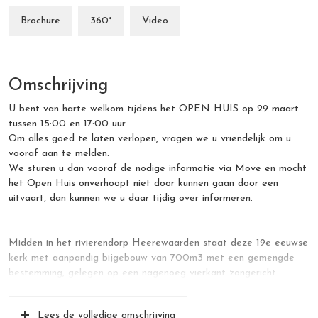
Brochure
360°
Video
Omschrijving
U bent van harte welkom tijdens het OPEN HUIS op 29 maart
tussen 15:00 en 17:00 uur.
Om alles goed te laten verlopen, vragen we u vriendelijk om u
vooraf aan te melden.
We sturen u dan vooraf de nodige informatie via Move en mocht
het Open Huis onverhoopt niet door kunnen gaan door een
uitvaart, dan kunnen we u daar tijdig over informeren.
Midden in het rivierendorp Heerewaarden staat deze 19e eeuwse
kerk met aanpandig bijgebouw van 700m3 met een gemengde
bestemming, gelegen op een nagenoeg vierkant zongericht
perceel. Het bijgebouw, ‘De Gaarde’, biedt met een
vloeroppervlak van ruim 200m2 veel potentie, waaronder wonen.
Lees de volledige omschrijving