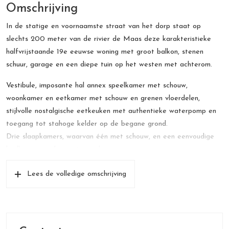
Omschrijving
In de statige en voornaamste straat van het dorp staat op
slechts 200 meter van de rivier de Maas deze karakteristieke
halfvrijstaande 19e eeuwse woning met groot balkon, stenen
schuur, garage en een diepe tuin op het westen met achterom.
Vestibule, imposante hal annex speelkamer met schouw,
woonkamer en eetkamer met schouw en grenen vloerdelen,
stijlvolle nostalgische eetkeuken met authentieke waterpomp en
toegang tot stahoge kelder op de begane grond.
Drie slaapkamers, waarvan één met schouw, en een eenvoudige
badkamer op de eerste verdieping.
Zolderkamer annex atelier, slaapkamer, gang, berging en
Lees de volledige omschrijving
witgoedruimte op de 2e verdieping.
Bruto-inhoud woning: 1.034 m³
Gebruiksoppervlak wonen: 274 m²
(inclusief geïsoleerde zolder van 75m²)