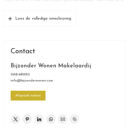
N322 en A59 is ook Den Bosch goed bereikbaar. Hier woon je in
alle rust, zonder de drukte van de stad, maar met alle
voorzieningen binnen handbereik. De veelzijdige indeling maakt dit
Lees de volledige omschrijving
monument uitermate geschikt voor wonen en werken onder één
dak, of je nu een kantoor, atelier of praktijkruimte zoekt.
Centrale hal, grote woonkamer met balkenplafond en houtkachel
in de voormalige gelagkamer, werk-/eetkamer, tuinkamer,
Contact
tuingerichte woonkeuken annex eetkamer met houtkachel,
opkamer boven de wijnkelder, werkkamer, bijkeuken en berging op
Bijzonder Wonen Makelaardij
de begane grond.
0418-680050
Riante overloop, drie slaapkamers, garderobekamer, twee
info@bijzonderwonen.com
badkamers en een slaap-/sportkamer met sauna op de eerste
verdieping.
Afspraak maken
Logeerkamer en grote bergzolder op de tweede verdieping.
Rijksmonument
Bruto-inhoud:1.934 m³