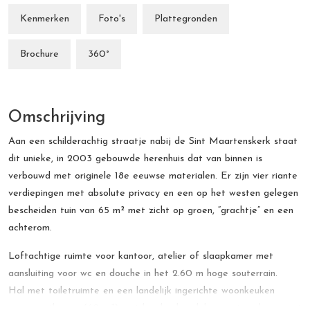
Kenmerken
Foto's
Plattegronden
Brochure
360°
Omschrijving
Aan een schilderachtig straatje nabij de Sint Maartenskerk staat
dit unieke, in 2003 gebouwde herenhuis dat van binnen is
verbouwd met originele 18e eeuwse materialen. Er zijn vier riante
verdiepingen met absolute privacy en een op het westen gelegen
bescheiden tuin van 65 m² met zicht op groen, “grachtje” en een
achterom.
Loftachtige ruimte voor kantoor, atelier of slaapkamer met
aansluiting voor wc en douche in het 2.60 m hoge souterrain.
Hal met toiletruimte en een landelijk ingerichte woonkeuken
annex eetkamer (60 m²) met brede vloerdelen, grote schouw met