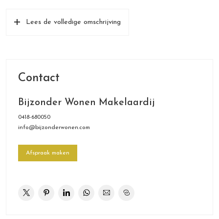
houtgestookte haard, antieke kastenwanden en drie paar dubbele
Lees de volledige omschrijving
glasdeuren aan de tuinzijde. Aan de voorzijde is de keuken,
ingericht met een landelijk keukenmeubel met een diep
hardstenen werkblad
op de beletage.
Zitkamer annex bibliotheek van 92 m² met dubbele glasdeuren
Contact
naar zowel de Franse balkons als de loggia aan de achterzijde,
houten schouw met openhaard, kastenwanden, antieke
Bijzonder Wonen Makelaardij
parketvloer en 10 meter lange boekenwand op de
0418-680050
eerste verdieping.
info@bijzonderwonen.com
Overloop met groot daklicht, drie slaapkamers met dakkapellen
en vaste kasten, badkamer met ligbad, dubbel wastafelmeubel,
Afspraak maken
toilet en inloopdouche
Bruto-inhoud: circa 1120 m³
Vloeroppervlak: circa 326 m²
Perceeloppervlak: 165 m²
Bouwjaar: 2003