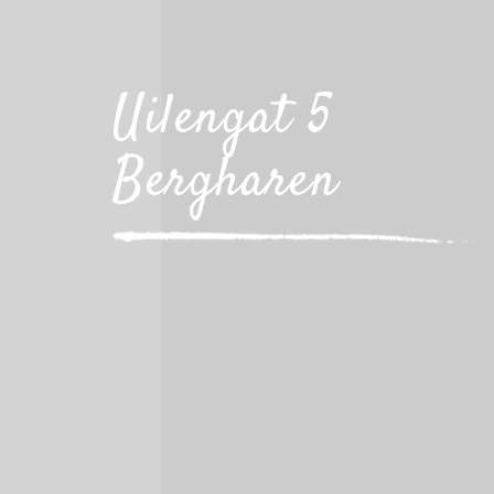
Uilengat 5
Bergharen