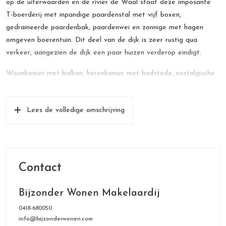
op de uiterwaarden en de rivier de Waal staat deze imposante
T-boerderij met inpandige paardenstal met vijf boxen,
gedraineerde paardenbak, paardenwei en zonnige met hagen
omgeven boerentuin. Dit deel van de dijk is zeer rustig qua
verkeer, aangezien de dijk een paar huizen verderop eindigt.
Woonkamer met balkon, herenkamer met bedstede, nostalgische
keuken, eetkamer met toegang tot de kelder, complete
badkamer, zelfstandige praktijkruimte, bijkeuken, stal met vijf
Lees de volledige omschrijving
paardenboxen en zadelkamer op de begane grond.
Vijf slaapkamers, wasruimte, berging en grote leefzolder op de
eerste verdieping.
Speel- en bergzolder op de tweede verdieping.
Contact
Brakel aan de rivier de Waal ligt centraal in Nederland op 15
kilometer westelijk van Zaltbommel en 15 kilometer oostelijk van
Bijzonder Wonen Makelaardij
Gorinchem en heeft goede verbindingen naar de A2, A15 en A27.
Het dorp telt ongeveer 3.000 inwoners. Er is een complete
0418-680050
info@bijzonderwonen.com
middenstand, een micro-sporthal, twee basisscholen en een