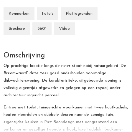
Kenmerken
Foto's
Plattegronden
Brochure
360°
Video
Omschrijving
Op prachtige locatie langs de rivier staat nabij natuurgebied ‘De
Breemwaard’ deze zeer goed onderhouden voormalige
dijkwachterswoning. De karakteristieke, uitgebouwde woning is
volledig eigentijds afgewerkt en gelegen op een royaal, onder
architectuur ingericht perceel.
Entree met toilet, tuingerichte woonkamer met twee houtkachels,
houten vloerdelen en dubbele deuren naar de zonnige tuin,
eigentijdse keuken in Piet Boondesign met aangrenzend een
eetkamer en gezellige tweede zithoek, luxe tadelakt badkamer